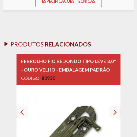
ESPECIFICAÇÕES TÉCNICAS
PRODUTOS
RELACIONADOS
FERROLHO FIO REDONDO TIPO LEVE 3,0"
FERR
- OURO VELHO - EMBALAGEM PADRÃO
- OU
CÓDIGO:
80930
CÓD