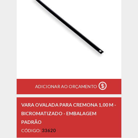
ADICIONAR AO ORÇAMENTO
VARA OVALADA PARA CREMONA 1,00 M -
BICROMATIZADO - EMBALAGEM
PADRÃO
CÓDIGO:
33620