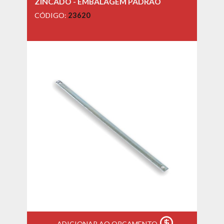
ZINCADO - EMBALAGEM PADRÃO
CÓDIGO:
23620
ADICIONAR AO ORÇAMENTO