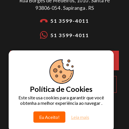
Rua Borges de Medeiros, 1010 . Santa Fé
93806-054 . Sapiranga . RS
51 3599-4011
51 3599-4011
COMO CHEGAR NA METALÚRGICA
LOTH?
Política de Cookies
Este site usa cookies para garantir que você
obtenha a melhor experiência ao navegar .
Eu Aceito!
Leia mais
© 2026
METALÚRGICA LOTH
- Todos os Direitos Reservados