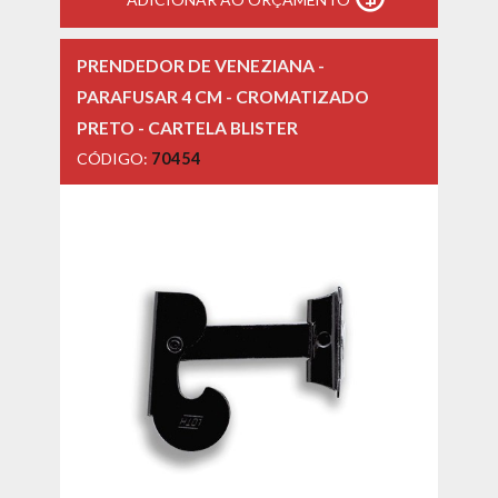
PRENDEDOR DE VENEZIANA -
PARAFUSAR 4 CM - CROMATIZADO
PRETO - CARTELA BLISTER
CÓDIGO:
70454