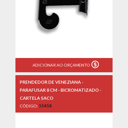
ADICIONAR AO ORÇAMENTO
PRENDEDOR DE VENEZIANA -
PARAFUSAR 8 CM - BICROMATIZADO -
CARTELA SACO
CÓDIGO:
55458