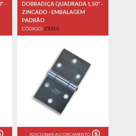
" -
DOBRADIÇA QUADRADA 1,50" -
ZINCADO - EMBALAGEM
PADRÃO
CÓDIGO:
23315
ADICIONAR AO ORÇAMENTO