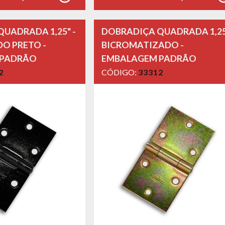
UADRADA 1,25" -
DOBRADIÇA QUADRADA 1,25
O PRETO -
BICROMATIZADO -
 PADRÃO
EMBALAGEM PADRÃO
2
CÓDIGO:
33312