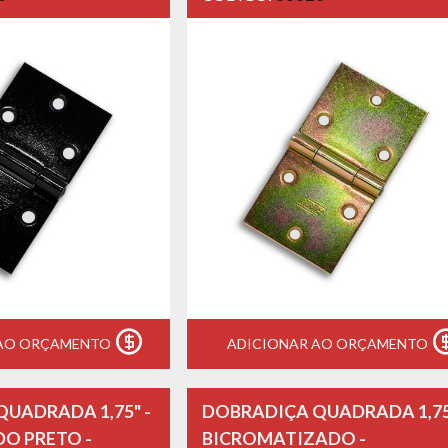
 AO ORÇAMENTO
ADICIONAR AO ORÇAMENTO
UADRADA 1,75" -
DOBRADIÇA QUADRADA 1,75
O PRETO -
BICROMATIZADO -