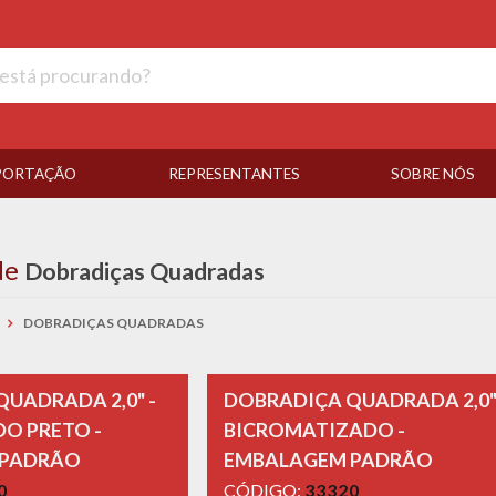
PORTAÇÃO
REPRESENTANTES
SOBRE NÓS
de
Dobradiças Quadradas
DOBRADIÇAS QUADRADAS
UADRADA 2,0" -
DOBRADIÇA QUADRADA 2,0"
O PRETO -
BICROMATIZADO -
 PADRÃO
EMBALAGEM PADRÃO
0
CÓDIGO:
33320