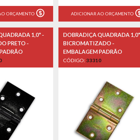
 AO ORÇAMENTO
ADICIONAR AO ORÇAMENTO
UADRADA 1,0" -
DOBRADIÇA QUADRADA 1,0"
O PRETO -
BICROMATIZADO -
 PADRÃO
EMBALAGEM PADRÃO
0
CÓDIGO:
33310