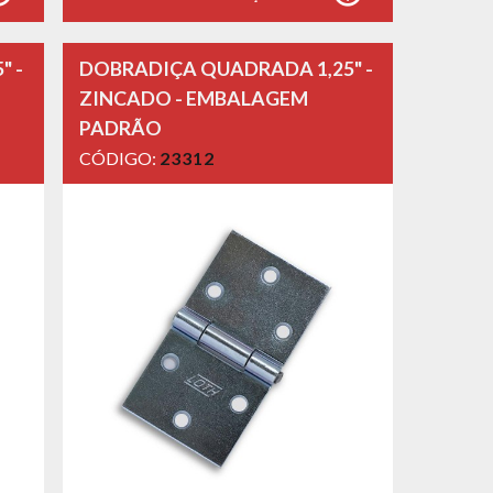
" -
DOBRADIÇA QUADRADA 1,25" -
ZINCADO - EMBALAGEM
PADRÃO
CÓDIGO:
23312