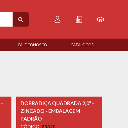
FALE CONOSCO
CATÁLOGOS
 -
DOBRADIÇA QUADRADA 2,0" -
ZINCADO - EMBALAGEM
PADRÃO
CÓDIGO:
23320