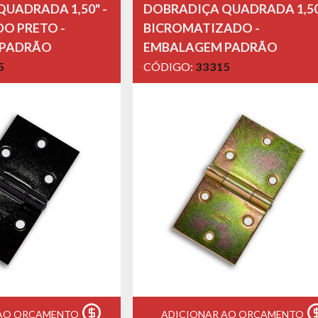
UADRADA 1,50" -
DOBRADIÇA QUADRADA 1,50
O PRETO -
BICROMATIZADO -
 PADRÃO
EMBALAGEM PADRÃO
5
CÓDIGO:
33315
 AO ORÇAMENTO
ADICIONAR AO ORÇAMENTO