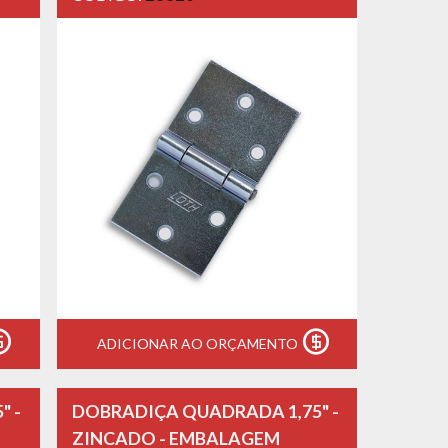
ADICIONAR AO ORÇAMENTO
" -
DOBRADIÇA QUADRADA 1,75" -
ZINCADO - EMBALAGEM