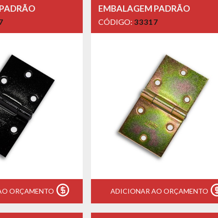
 PADRÃO
EMBALAGEM PADRÃO
7
CÓDIGO:
33317
 AO ORÇAMENTO
ADICIONAR AO ORÇAMENTO