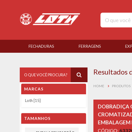
FECHADURAS
FERRAGENS
EX
Resultados 
HOME
PRODUTOS
MARCAS
Loth [15]
DOBRADIÇA Q
CROMATIZAD
TAMANHOS
EMBALAGEM
CÓDIGO:
6332