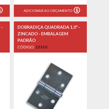
ADICIONAR AO ORÇAMENTO
 -
DOBRADIÇA QUADRADA 1,0" -
ZINCADO - EMBALAGEM
PADRÃO
CÓDIGO:
23310