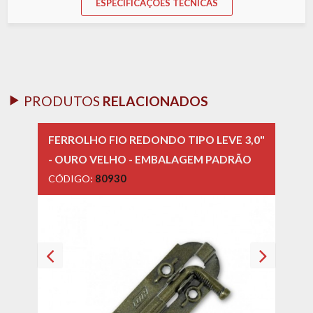
ESPECIFICAÇÕES TÉCNICAS
PRODUTOS
RELACIONADOS
FERROLHO FIO REDONDO TIPO LEVE 3,0"
FERR
- OURO VELHO - EMBALAGEM PADRÃO
- OU
CÓDIGO:
80930
CÓD