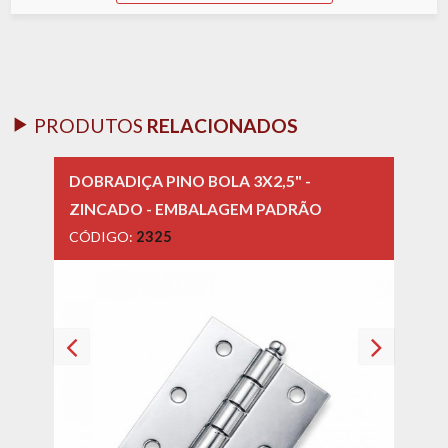
PRODUTOS
RELACIONADOS
DOBRADIÇA PINO BOLA 3X2,5" -
DOBR
ZINCADO - EMBALAGEM PADRÃO
INOX
CÓDIGO:
2325
CÓD