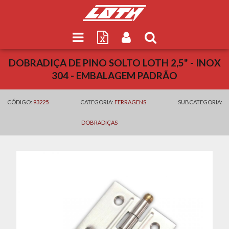
DOBRADIÇA DE PINO SOLTO LOTH 2,5" - INOX
304 - EMBALAGEM PADRÃO
CÓDIGO:
93225
CATEGORIA:
FERRAGENS
SUBCATEGORIA:
DOBRADIÇAS