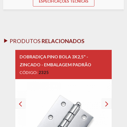
ESPECIFICAÇÕES TÉCNICAS
PRODUTOS
RELACIONADOS
DOBRADIÇA PINO BOLA 3X2,5" -
DOBR
ZINCADO - EMBALAGEM PADRÃO
INOX
CÓDIGO:
2325
CÓD