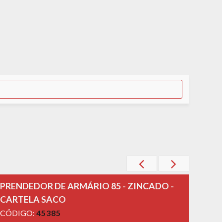
PRENDEDOR DE ARMÁRIO 85 - ZINCADO -
PREN
CARTELA SACO
CRO
CÓDIGO:
45385
CÓDI