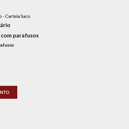
 - Cartela Saco
ário
 com parafusos
rafusos
ENTO