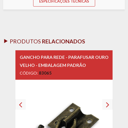
ESPECIFICAÇÕES TÉCNICAS
PRODUTOS
RELACIONADOS
GANCHO PARA REDE - PARAFUSAR OURO
GANC
VELHO - EMBALAGEM PADRÃO
VELH
CÓDIGO:
83065
CÓD